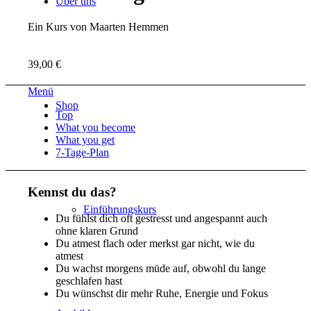
Über uns
Ein Kurs von Maarten Hemmen
39,00 €
Menü
Shop
Top
What you become
What you get
7-Tage-Plan
Kennst du das?
Einführungskurs
Du fühlst dich oft gestresst und angespannt auch
ohne klaren Grund
Du atmest flach oder merkst gar nicht, wie du
atmest
Du wachst morgens müde auf, obwohl du lange
geschlafen hast
Du wünschst dir mehr Ruhe, Energie und Fokus