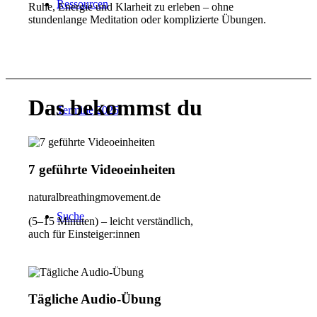
Ressourcen
Ruhe, Energie und Klarheit zu erleben – ohne
stundenlange Meditation oder komplizierte Übungen.
Das bekommst du
Termine 2026
7 geführte Videoeinheiten
naturalbreathingmovement.de
Suche
(5–15 Minuten) – leicht verständlich,
auch für Einsteiger:innen
Tägliche Audio-Übung