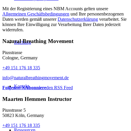
Mit der Registrierung eines NBM Accounts gelten unsere
Allgemeinen Geschäftsbedingungen
und Ihre personenbezogenen
Daten werden gemäß unserer
Datenschutzerklärung
verarbeitet. Sie
können Ihre Einwilligung zur Verarbeitung Ihrer Daten jederzeit
widerrufen.
Natural Breathing Movement
Buchung
Piusstrasse
Cologne, Germany
+49 151 176 18 335
info@naturalbreathingmovement.de
Kontakt
Folgen
on X
Abonniere
den RSS Feed
Maarten Hemmen Instructor
Piusstrasse 5
50823 Köln, Germany
+49 151 176 18 335
Ressourcen