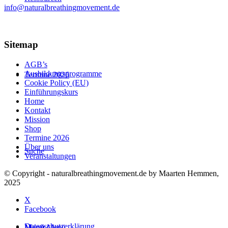
info@naturalbreathingmovement.de
Sitemap
AGB’s
Ausbildungsprogramme
Termine 2026
Cookie Policy (EU)
Einführungskurs
Home
Kontakt
Mission
Shop
Termine 2026
Über uns
Suche
Veranstaltungen
© Copyright - naturalbreathingmovement.de by Maarten Hemmen,
2025
X
Facebook
Datenschutzerklärung
Menü
Menü