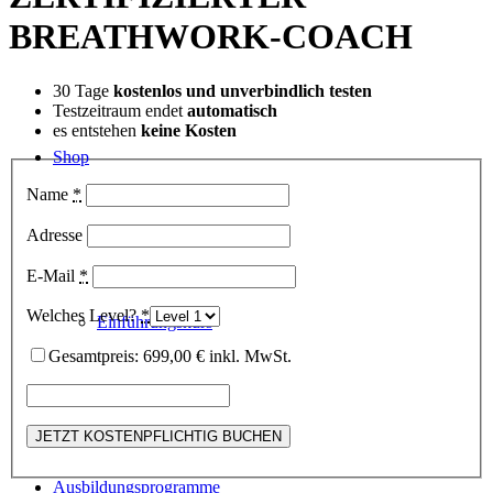
BREATHWORK-COACH
30 Tage
kostenlos und unverbindlich testen
Testzeitraum endet
automatisch
es entstehen
keine Kosten
Shop
Name
*
Adresse
E-Mail
*
Welches Level?
*
Einführungskurs
Gesamtpreis: 699,00 € inkl. MwSt.
Ausbildungsprogramme